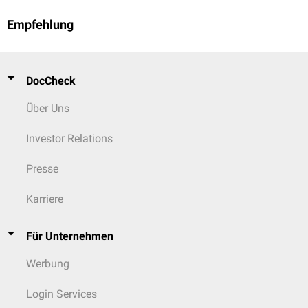
Empfehlung
DocCheck
Über Uns
Investor Relations
Presse
Karriere
Für Unternehmen
Werbung
Login Services