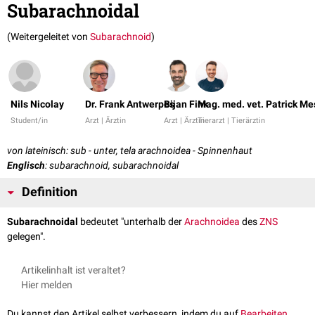
Subarachnoidal
(Weitergeleitet von
Subarachnoid
)
Nils Nicolay
Dr. Frank Antwerpes
Bijan Fink
Mag. med. vet. Patrick Me
Student/in
Arzt | Ärztin
Arzt | Ärztin
Tierarzt | Tierärztin
von lateinisch: sub - unter, tela arachnoidea - Spinnenhaut
Englisch
: subarachnoid, subarachnoidal
Definition
Subarachnoidal
bedeutet "unterhalb der
Arachnoidea
des
ZNS
gelegen".
Artikelinhalt ist veraltet?
Hier melden
Du kannst den Artikel selbst verbessern, indem du auf
Bearbeiten