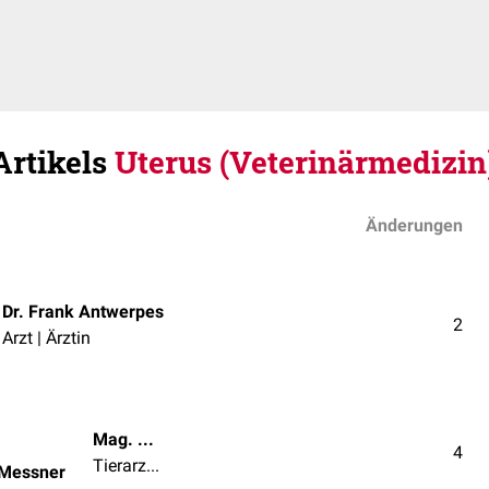
Artikels
Uterus (Veterinärmedizin
Änderungen
Dr. Frank Antwerpes
2
Arzt | Ärztin
Mag. med. vet. Patrick Messner
4
Tierarzt | Tierärztin
 Messner