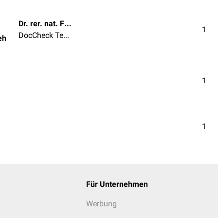
Dr. rer. nat. Fabienne Reh
1
DocCheck Team
eh
1
1
Für Unternehmen
Werbung