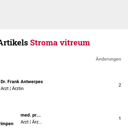
Artikels
Stroma vitreum
Änderungen
Dr. Frank Antwerpes
2
Arzt | Ärztin
med. prakt. Jlian van Krimpen
1
Arzt | Ärztin
Krimpen