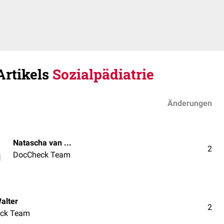
Artikels
Sozialpädiatrie
Änderungen
Natascha van den Höfel
2
DocCheck Team
l
alter
2
ck Team