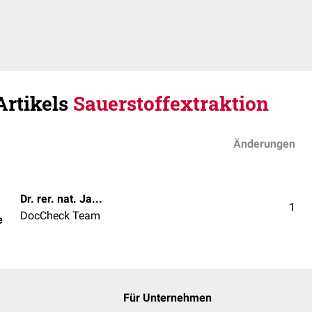
Artikels
Sauerstoffextraktion
Änderungen
Dr. rer. nat. Janica Nolte
1
DocCheck Team
e
Für Unternehmen