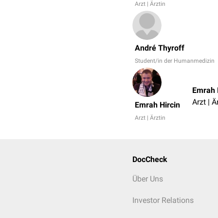
Arzt | Ärztin
André Thyroff
Student/in der Humanmedizin
Emrah 
Arzt | Ä
Emrah Hircin
Arzt | Ärztin
DocCheck
Über Uns
Investor Relations