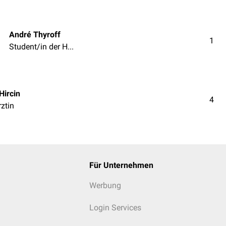
André Thyroff
1
Student/in der Humanmedizin
Hircin
4
rztin
Für Unternehmen
Werbung
Login Services