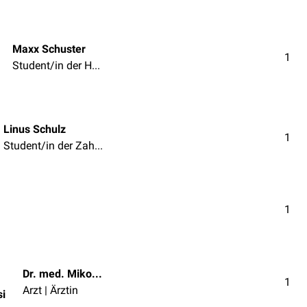
Maxx Schuster
1
Student/in der Humanmedizin
Linus Schulz
1
Student/in der Zahnmedizin
1
Dr. med. Mikolaj Walensi
1
Arzt | Ärztin
si