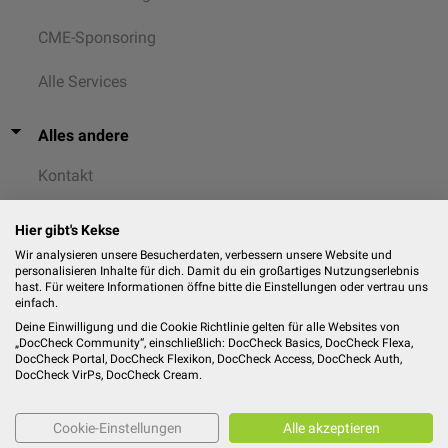
CME-Sponsoring
Alle Services
Alles andere
Kontakt
AGB
Hier gibt's Kekse
Wir analysieren unsere Besucherdaten, verbessern unsere Website und
Datenschutz
personalisieren Inhalte für dich. Damit du ein großartiges Nutzungserlebnis
hast. Für weitere Informationen öffne bitte die Einstellungen oder vertrau uns
einfach.
Cookies
Deine Einwilligung und die Cookie Richtlinie gelten für alle Websites von
„DocCheck Community“, einschließlich: DocCheck Basics, DocCheck Flexa,
Impressum
DocCheck Portal, DocCheck Flexikon, DocCheck Access, DocCheck Auth,
DocCheck VirPs, DocCheck Cream.
Cookie-Einstellungen
Alle akzeptieren
© 2026
DocCheck Community GmbH