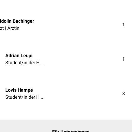
idolin Bachinger
1
zt | Ärztin
Adrian Leupi
1
Student/in der Humanmedizin
Lovis Hampe
3
Student/in der Humanmedizin
Für Unternehmen