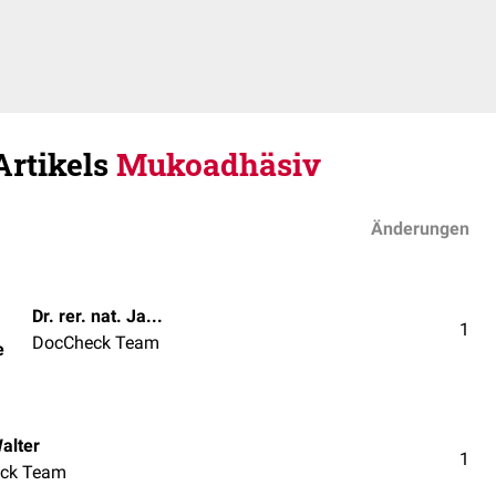
Artikels
Mukoadhäsiv
Änderungen
Dr. rer. nat. Janica Nolte
1
DocCheck Team
e
alter
1
ck Team