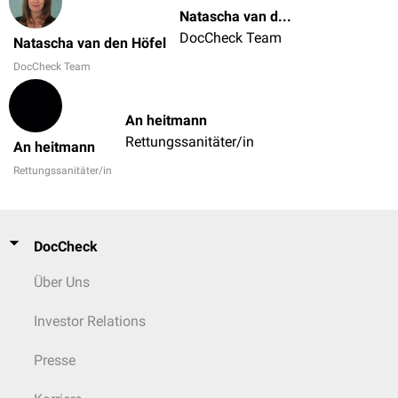
Natascha van den Höfel
DocCheck Team
Natascha van den Höfel
DocCheck Team
An heitmann
Rettungssanitäter/in
An heitmann
Rettungssanitäter/in
DocCheck
Über Uns
Investor Relations
Presse