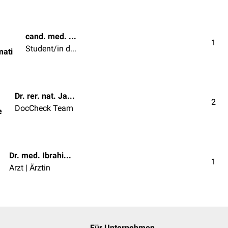
cand. med. Sahand Nemati
1
Student/in der Humanmedizin
mati
Dr. rer. nat. Janica Nolte
2
DocCheck Team
e
Dr. med. Ibrahim Güler
1
Arzt | Ärztin
Für Unternehmen