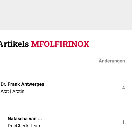
Artikels
MFOLFIRINOX
Änderungen
Dr. Frank Antwerpes
4
Arzt | Ärztin
Natascha van den Höfel
1
DocCheck Team
l