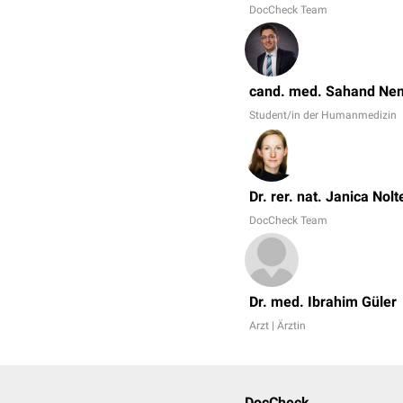
DocCheck Team
cand. med. Sahand Ne
Student/in der Humanmedizin
Dr. rer. nat. Janica Nolt
DocCheck Team
Dr. med. Ibrahim Güler
Arzt | Ärztin
DocCheck