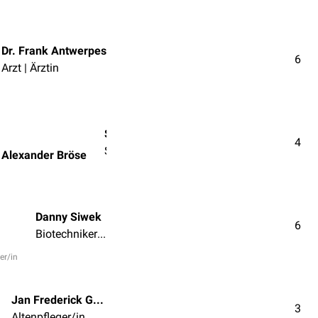
Dr. Frank Antwerpes
6
Arzt | Ärztin
Stud.med.dent. Sascha Alexander Bröse
4
Student/in der Zahnmedizin
 Alexander Bröse
Danny Siwek
6
Biotechniker/in | Medizintechniker/in
er/in
Jan Frederick Gerards
3
Altenpfleger/in