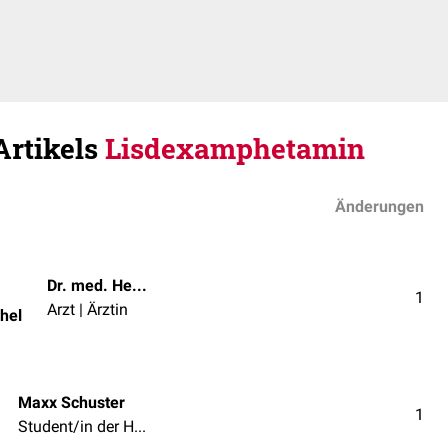
Artikels
Lisdexamphetamin
Änderungen
Dr. med. Helmut Hentschel
1
Arzt | Ärztin
hel
Maxx Schuster
1
Student/in der Humanmedizin