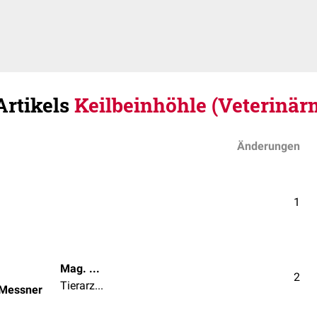
Artikels
Keilbeinhöhle (Veterinär
Änderungen
1
Mag. med. vet. Patrick Messner
2
Tierarzt | Tierärztin
 Messner