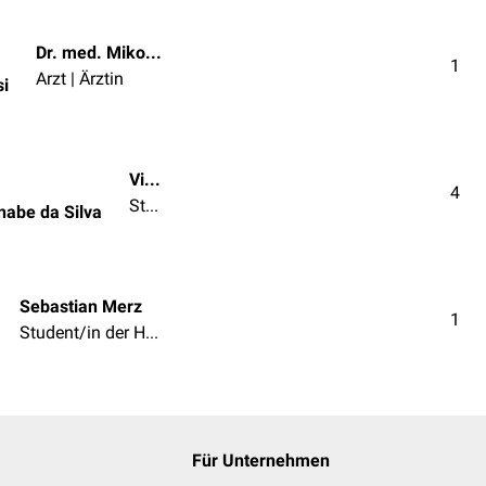
Dr. med. Mikolaj Walensi
1
Arzt | Ärztin
si
Victor Massaharu Watanabe da Silva
4
Student/in der Humanmedizin
nabe da Silva
Sebastian Merz
1
Student/in der Humanmedizin
Für Unternehmen