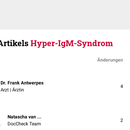
Artikels
Hyper-IgM-Syndrom
Änderungen
Dr. Frank Antwerpes
4
Arzt | Ärztin
Natascha van den Höfel
2
DocCheck Team
l