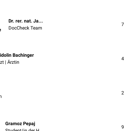
Dr. rer. nat. Janica Nolte
7
DocCheck Team
e
idolin Bachinger
4
zt | Ärztin
2
n
Gramoz Pepaj
9
Student/in der Humanmedizin