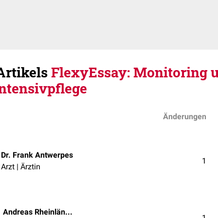
Artikels
FlexyEssay: Monitoring u
Intensivpflege
Änderungen
Dr. Frank Antwerpes
1
Arzt | Ärztin
Andreas Rheinländer
1