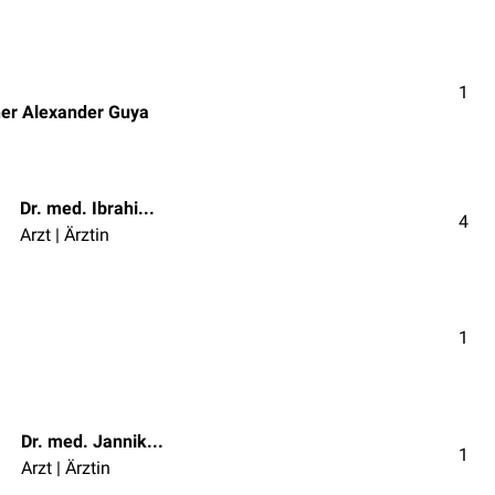
Dr. med. univ. Christopher Alexander G
1
Arzt | Ärztin
pher Alexander Guya
Dr. med. Ibrahim Güler
4
Arzt | Ärztin
1
Dr. med. Jannik Winter
1
Arzt | Ärztin