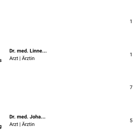
1
Dr. med. Linnea Mathies
1
Arzt | Ärztin
s
7
Dr. med. Johannes Lang
5
Arzt | Ärztin
g