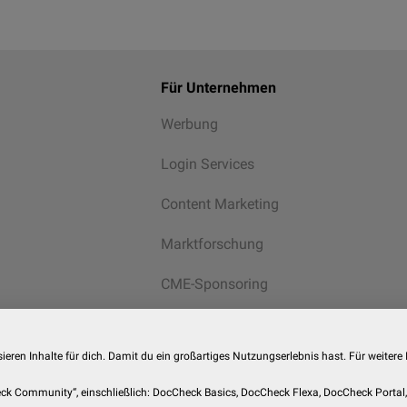
Für Unternehmen
Werbung
Login Services
Content Marketing
Marktforschung
CME-Sponsoring
Alle Services
eren Inhalte für dich. Damit du ein großartiges Nutzungserlebnis hast. Für weitere
Check Community“, einschließlich: DocCheck Basics, DocCheck Flexa, DocCheck Porta
© 2026
DocCheck Community GmbH