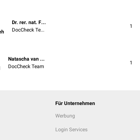
Dr. rer. nat. Fabienne Reh
1
DocCheck Team
eh
Natascha van den Höfel
1
DocCheck Team
l
Für Unternehmen
Werbung
Login Services