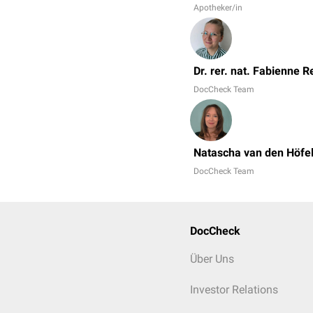
Apotheker/in
Dr. rer. nat. Fabienne R
DocCheck Team
Natascha van den Höfe
DocCheck Team
DocCheck
Über Uns
Investor Relations