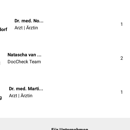
Dr. med. Norbert Ostendorf
1
Arzt | Ärztin
dorf
Natascha van den Höfel
2
DocCheck Team
l
Dr. med. Martin P. Wedig
1
Arzt | Ärztin
g
Für Unternehmen