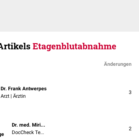
Artikels
Etagenblutabnahme
Änderungen
Dr. Frank Antwerpes
3
Arzt | Ärztin
Dr. med. Miriam Dodegge
2
DocCheck Team
ge