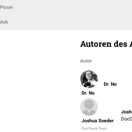
Piccer
Ask
Autoren des 
Autor
Dr. No
Dr. No
Josh
DocC
Joshua Soeder
DocCheck Team