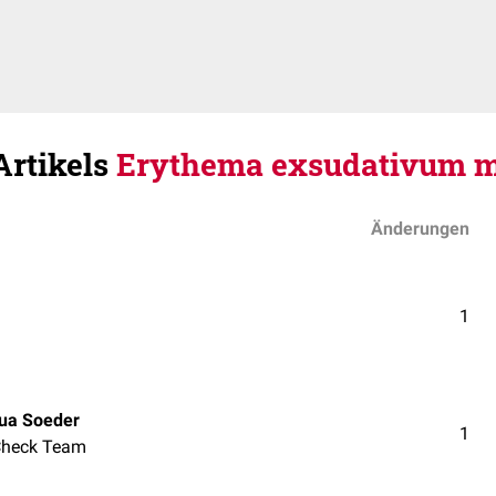
Artikels
Erythema exsudativum m
Änderungen
1
ua Soeder
1
heck Team