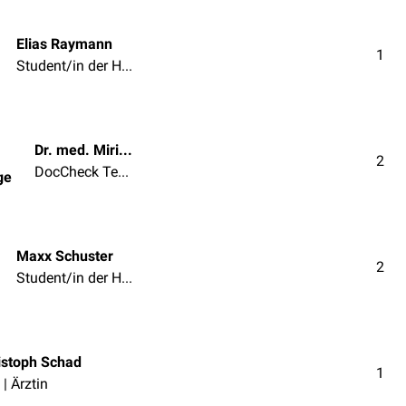
Elias Raymann
1
Student/in der Humanmedizin
Dr. med. Miriam Dodegge
2
DocCheck Team
ge
Maxx Schuster
2
Student/in der Humanmedizin
istoph Schad
1
 | Ärztin