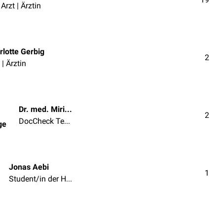
Arzt | Ärztin
rlotte Gerbig
2
 | Ärztin
Dr. med. Miriam Dodegge
2
DocCheck Team
ge
Jonas Aebi
1
Student/in der Humanmedizin