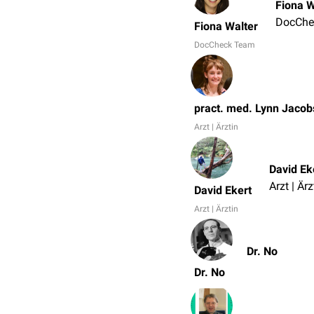
Fiona W
DocChe
Fiona Walter
DocCheck Team
pract. med. Lynn Jaco
Arzt | Ärztin
David Ek
Arzt | Ärz
David Ekert
Arzt | Ärztin
Dr. No
Dr. No