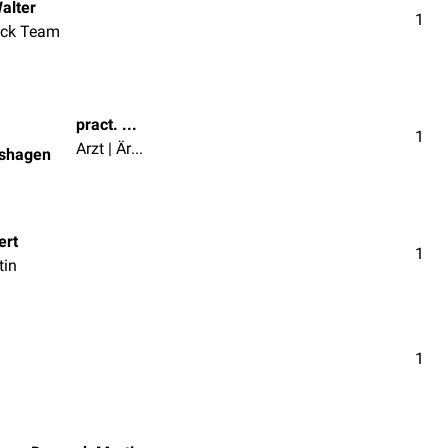
alter
1
ck Team
pract. med. Lynn Jacobshagen
1
Arzt | Ärztin
bshagen
ert
1
tin
1