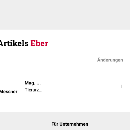
Artikels
Eber
Änderungen
Mag. med. vet. Patrick Messner
1
Tierarzt | Tierärztin
 Messner
Für Unternehmen