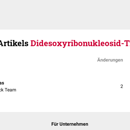
Artikels
Didesoxyribonukleosid-T
Änderungen
as
2
ck Team
Für Unternehmen