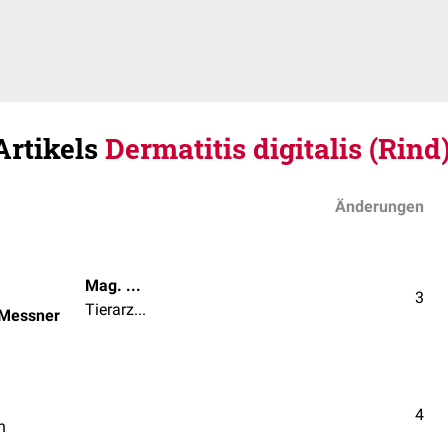
Artikels
Dermatitis digitalis (Rind
Änderungen
Mag. med. vet. Patrick Messner
3
Tierarzt | Tierärztin
 Messner
4
n