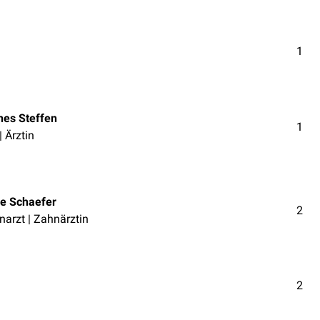
1
es Steffen
1
| Ärztin
e Schaefer
2
narzt | Zahnärztin
2