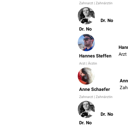
Zahnarzt | Zahnärztin
Dr. No
Dr. No
Hann
Arzt 
Hannes Steffen
Arzt | Ärztin
Ann
Zah
Anne Schaefer
Zahnarzt | Zahnärztin
Dr. No
Dr. No