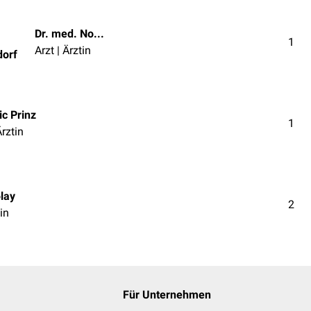
Dr. med. Norbert Ostendorf
1
Arzt | Ärztin
dorf
c Prinz
1
Ärztin
olay
2
in
Für Unternehmen