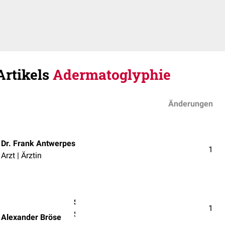
Artikels
Adermatoglyphie
Änderungen
Dr. Frank Antwerpes
1
Arzt | Ärztin
Stud.med.dent. Sascha Alexander Bröse
1
Student/in der Zahnmedizin
 Alexander Bröse