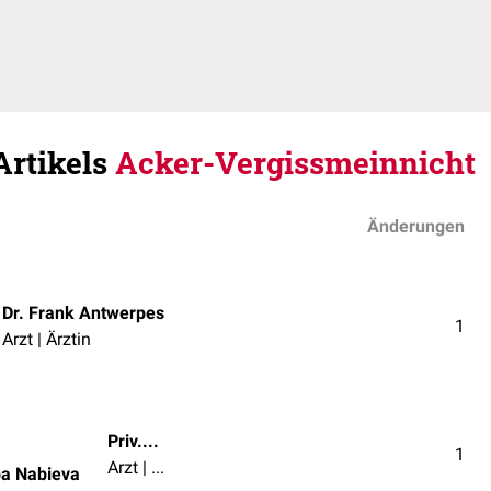
Artikels
Acker-Vergissmeinnicht
Änderungen
Dr. Frank Antwerpes
1
Arzt | Ärztin
Priv.-Doz. Dr. med. Naiba Nabieva
1
Arzt | Ärztin
ba Nabieva