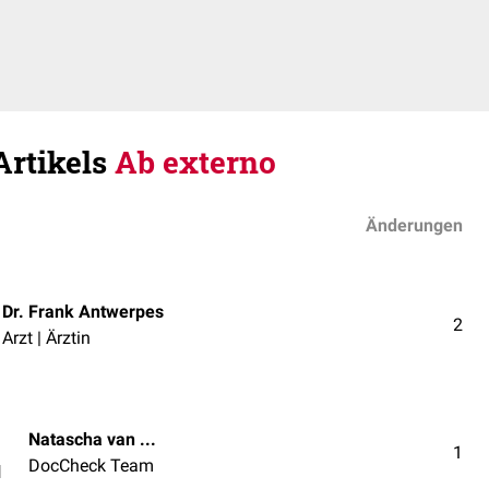
Artikels
Ab externo
Änderungen
Dr. Frank Antwerpes
2
Arzt | Ärztin
Natascha van den Höfel
1
DocCheck Team
l