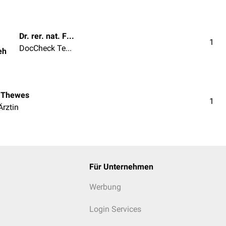
Dr. rer. nat. Fabienne Reh
1
DocCheck Team
eh
 Thewes
1
Ärztin
Für Unternehmen
Werbung
Login Services