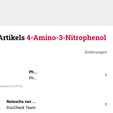
Artikels
4-Amino-3-Nitrophenol
Änderungen
Phil Käding
1
Pharmazeutisch-technische/r Assistent/in (PTA)
sistent/in (PTA)
Natascha van den Höfel
1
DocCheck Team
l