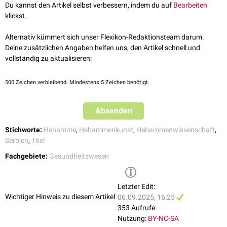
СЕСТРА - БАБИЦА
, abgerufen am 06.09.2025
Du kannst den Artikel selbst verbessern, indem du auf
Bearbeiten
Masterstudium der Gesundheits- und Pflegewissenschaft (Master
↑
АКАДЕМИЈА СТРУКОВНИХ СТУДИЈА ШАБАЦ, Одсек за
klickst.
[
2
]
strukovne studije)
zu absolvieren.
медицинске и пословно-технолошке студије:
Струковни мастер
медицинска сестра
, abgerufen am 06.09.2025
Alternativ kümmert sich unser Flexikon-Redaktionsteam darum.
Deine zusätzlichen Angaben helfen uns, den Artikel schnell und
vollständig zu aktualisieren:
500
Zeichen verbleibend. Mindestens 5 Zeichen benötigt.
Absenden
Stichworte:
Hebamme
,
Hebammenkunst
,
Hebammenwissenschaft
,
Serbien
,
Titel
Fachgebiete:
Gesundheitswesen
Letzter Edit:
Wichtiger Hinweis zu diesem Artikel
06.09.2025, 16:25
353 Aufrufe
Nutzung:
BY-NC-SA