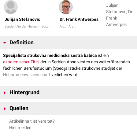
Julijan
Stefanovic, Dr.
Frank
Julijan Stefanovic
Dr. Frank Antwerpes
Antwerpes
Student/in der Humanmedizin
Arzt | Ärztin
Definition
Specijalista strukovna medicinska sestra babica
ist ein
akademischer Titel
, der in Serbien Absolventen des weiterführenden
fachlichen Berufsstudium (Specijalističke strukovne studije) der
Hebammenwissenschaft
verliehen wird.
Hintergrund
Voraussetzung zu Aufnahme des Studiums ein erfolgreich
Quellen
abgeschlossenes
grundlegendes Berufsstudiums der
Hebammenwissenschaft (Osnovne strukovne studije)
.
↑
Академија васпитачко – медицинских струковних студија, Одсек
Artikelinhalt ist veraltet?
Das fachliche Berufsstudium dauert zwei Semester und umfasst
медицинских студија Ћуприја:
ЕЛАБОРАТ ДОКУМЕНТАЦИЈА ЗА
Hier melden
[
1
]
insgesamt 60
ECTS-Punkte
.
Es ermöglicht ein vertiefendes Studium
АКРЕДИТАЦИЈУ СТУДИЈСКОГ ПРОГРАМА: А МЕДИЦИНСКА
der Hebammenwissenschaften, ohne ein viersemestriges