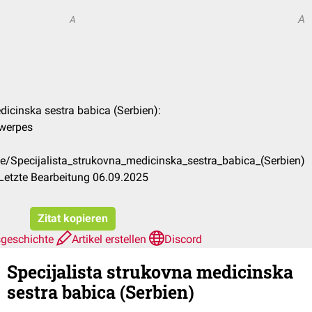
A
A
edicinska sestra babica (Serbien):
twerpes
de/Specijalista_strukovna_medicinska_sestra_babica_(Serbien)
Letzte Bearbeitung 06.09.2025
Zitat kopieren
sgeschichte
Artikel erstellen
Discord
Specijalista strukovna medicinska
sestra babica (Serbien)