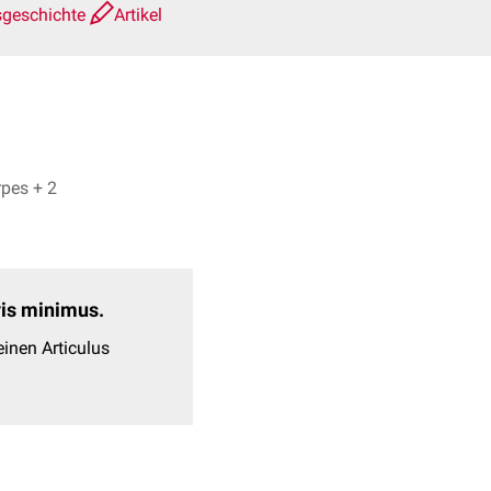
sgeschichte
Artikel
Lorenzo Botteselle, Dr. Frank Antwerpes + 2
evis minimus.
inen Articulus