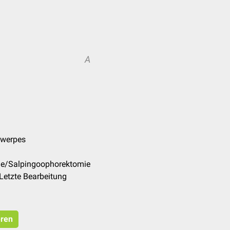
A
ntwerpes
/de/Salpingoophorektomie
Letzte Bearbeitung
eren