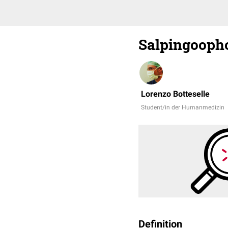
Salpingooph
Lorenzo Botteselle
Student/in der Humanmedizin
Definition