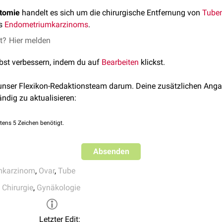
tomie
handelt es sich um die chirurgische Entfernung von
Tube
es
Endometriumkarzinoms
.
et?
Hier melden
lbst verbessern, indem du auf
Bearbeiten
klickst.
 unser Flexikon-Redaktionsteam darum. Deine zusätzlichen Anga
ändig zu aktualisieren:
tens 5 Zeichen benötigt.
Absenden
mkarzinom
,
Ovar
,
Tube
 Chirurgie
,
Gynäkologie
Letzter Edit: