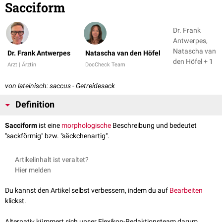
Sacciform
Dr. Frank
Antwerpes,
Natascha van
Dr. Frank Antwerpes
Natascha van den Höfel
den Höfel + 1
Arzt | Ärztin
DocCheck Team
von lateinisch: saccus - Getreidesack
Definition
Sacciform
ist eine
morphologische
Beschreibung und bedeutet
"sackförmig" bzw. "säckchenartig".
Artikelinhalt ist veraltet?
Hier melden
Du kannst den Artikel selbst verbessern, indem du auf
Bearbeiten
klickst.
Alternativ kümmert sich unser Flexikon-Redaktionsteam darum.