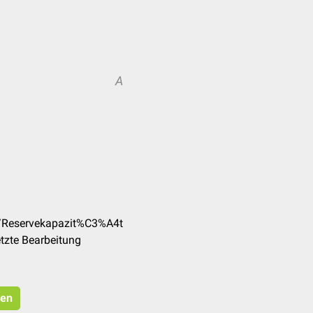
A
e/Reservekapazit%C3%A4t
tzte Bearbeitung
ren