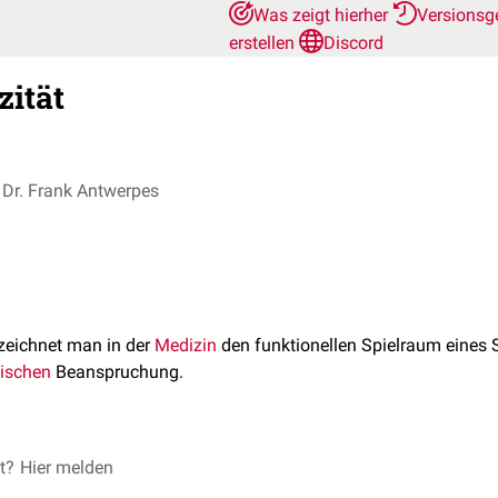
Was zeigt hierher
Versionsg
erstellen
Discord
ität
Dr. Frank Antwerpes
eichnet man in der
Medizin
den funktionellen Spielraum eines 
ischen
Beanspruchung.
et?
ervekapazität
Hier melden
(CVR)
vekapazität
(IRC)