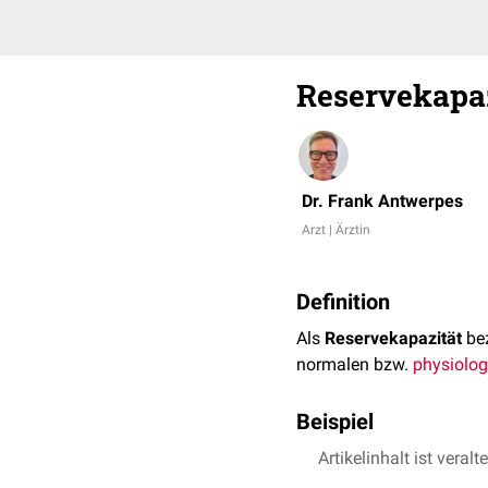
Reservekapaz
Dr. Frank Antwerpes
Arzt | Ärztin
Definition
Als
Reservekapazität
bez
normalen bzw.
physiolog
Beispiel
Artikelinhalt ist veralt
zerebrovaskuläre Res
Inspiratorische Reser