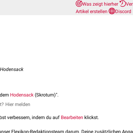
Was zeigt hierher
Ver
Artikel erstellen
Discord
- Hodensack
r dem
Hodensack
(Skrotum)".
et?
Hier melden
lbst verbessern, indem du auf
Bearbeiten
klickst.
 unser Flexikon-Redaktionsteam darum. Deine zusätzlichen Anga