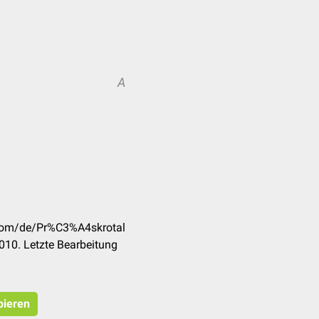
A
.com/de/Pr%C3%A4skrotal
010. Letzte Bearbeitung
pieren