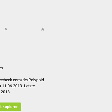
A
A
es
doccheck.com/de/Polypoid
 11.06.2013. Letzte
6.2013
at kopieren