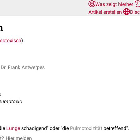
Was zeigt hierher
Artikel erstellen
Disc
h
motoxisch
)
Dr. Frank Antwerpes
h
neumotoxic
die
Lunge
schädigend" oder "die
Pulmotoxizität
betreffend".
et?
Hier melden