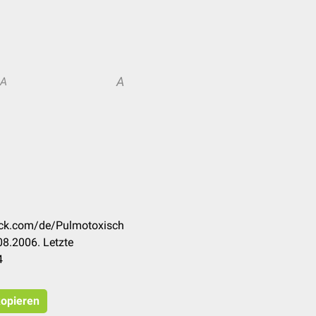
A
A
heck.com/de/Pulmotoxisch
8.2006. Letzte
4
kopieren