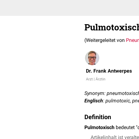
Pulmotoxisc
(Weitergeleitet von
Pneu
Dr. Frank Antwerpes
Arzt | Ärztin
Synonym: pneumotoxisc
Englisch
: pulmotoxic, p
Definition
Pulmotoxisch
bedeutet "
Artikelinhalt ist veralt