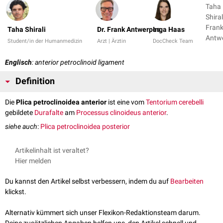
Taha
Shiral
Fran
Taha Shirali
Dr. Frank Antwerpes
Inga Haas
Antw
Student/in der Humanmedizin
Arzt | Ärztin
DocCheck Team
+ 1
Englisch
: anterior petroclinoid ligament
Definition
Die
Plica petroclinoidea anterior
ist eine vom
Tentorium cerebelli
gebildete
Durafalte
am
Processus clinoideus anterior
.
siehe auch
:
Plica petroclinoidea posterior
Artikelinhalt ist veraltet?
Hier melden
Du kannst den Artikel selbst verbessern, indem du auf
Bearbeiten
klickst.
Alternativ kümmert sich unser Flexikon-Redaktionsteam darum.