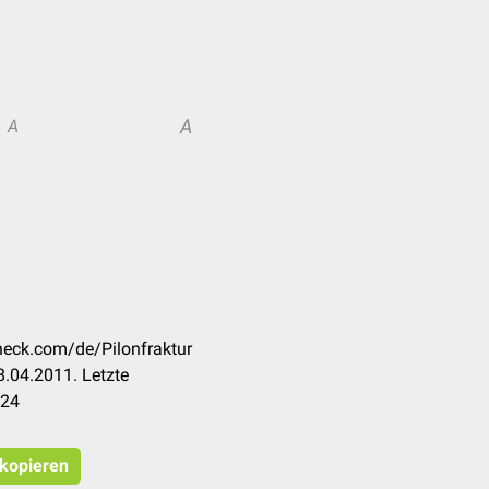
A
A
check.com/de/Pilonfraktur
.04.2011. Letzte
024
 kopieren