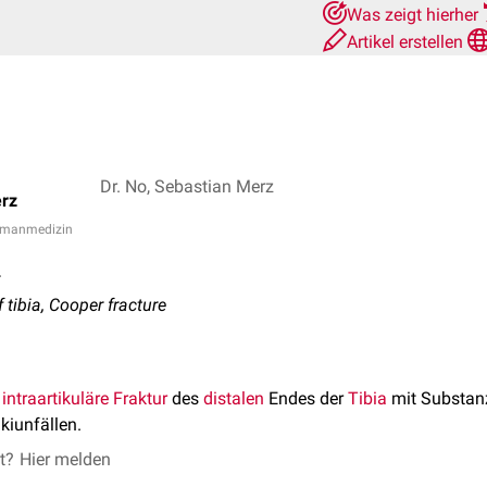
Was zeigt hierher
Artikel erstellen
Dr. No, Sebastian Merz
rz
Humanmedizin
f tibia, Cooper fracture
e
intraartikuläre
Fraktur
des
distalen
Endes der
Tibia
mit Substanzv
kiunfällen.
et?
Hier melden