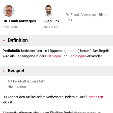
Dr. Frank Antwerpes, Bijan
Fink
Dr. Frank Antwerpes
Bijan Fink
Arzt | Ärztin
Arzt | Ärztin
Definition
Perilobulär
bedeutet "um ein Läppchen (
Lobulus
) herum". Der Begriff
wird als Lageangabe in der
Histologie
und
Radiologie
verwendet.
Beispiel
perilobuläre Verteilung
Artikelinhalt ist veraltet?
Hier melden
Du kannst den Artikel selbst verbessern, indem du auf
Bearbeiten
klickst.
Alternativ kümmert sich unser Flexikon-Redaktionsteam darum.