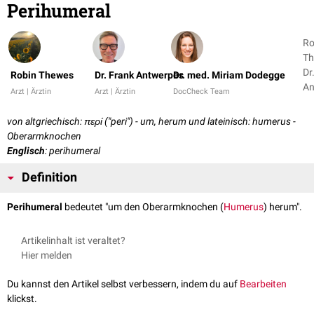
Perihumeral
Ro
Th
Dr
Robin Thewes
Dr. Frank Antwerpes
Dr. med. Miriam Dodegge
An
Arzt | Ärztin
Arzt | Ärztin
DocCheck Team
+ 
von altgriechisch: περί ("peri") - um, herum und lateinisch: humerus -
Oberarmknochen
Englisch
: perihumeral
Definition
Perihumeral
bedeutet "um den Oberarmknochen (
Humerus
) herum".
Artikelinhalt ist veraltet?
Hier melden
Du kannst den Artikel selbst verbessern, indem du auf
Bearbeiten
klickst.