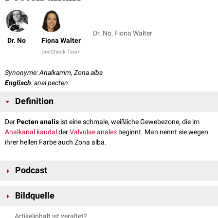
Dr. No, Fiona Walter
Dr. No
Fiona Walter
DocCheck Team
Synonyme: Analkamm, Zona alba
Englisch
: anal pecten
Definition
Der
Pecten analis
ist eine schmale, weißliche Gewebezone, die im
Analkanal
kaudal
der
Valvulae anales
beginnt. Man nennt sie wegen
ihrer hellen Farbe auch Zona alba.
Podcast
Bildquelle
Bildquelle für Podcast: © Jacob Rice /
Unsplash
Artikelinhalt ist veraltet?