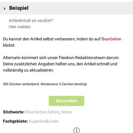
Beispiel
Wenn man ein Objekt fixiert und einen Finger unmittelbar davor hält,
Artikelinhalt ist veraltet?
erscheinen Finger und Objekt einfach. Bewegt man den Finger auf die
Hier melden
Augen zu und fixiert weiter das Objekt, erscheint der Finger irgendwann
doppelt. Er befindet sich dann außerhalb des Panumbereichs.
Du kannst den Artikel selbst verbessern, indem du auf
Bearbeiten
klickst.
Alternativ kümmert sich unser Flexikon-Redaktionsteam darum.
Deine zusätzlichen Angaben helfen uns, den Artikel schnell und
vollständig zu aktualisieren:
500
Zeichen verbleibend. Mindestens 5 Zeichen benötigt.
Absenden
Stichworte:
Räumliches Sehen
,
Sehen
Fachgebiete:
Augenheilkunde