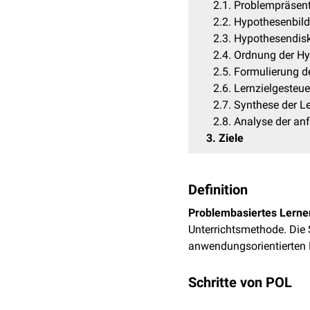
2.1
Problempräsent
2.2
Hypothesenbild
2.3
Hypothesendis
2.4
Ordnung der Hy
2.5
Formulierung de
2.6
Lernzielgesteu
2.7
Synthese der Le
2.8
Analyse der an
3
Ziele
Definition
Problembasiertes Lerne
Unterrichtsmethode. Die
anwendungsorientierten 
Schritte von POL
Die acht Schritte der pro