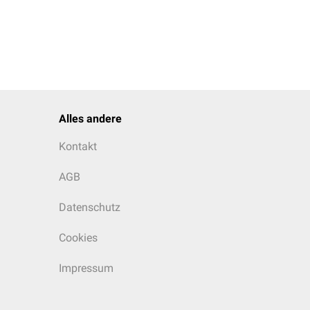
roblemstellung erneut
ehalten. Oftmals sind
Alles andere
Kontakt
AGB
Gruppenmitglieder auch
Datenschutz
Cookies
Impressum