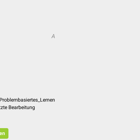
A
/Problembasiertes_Lernen
tzte Bearbeitung
ren