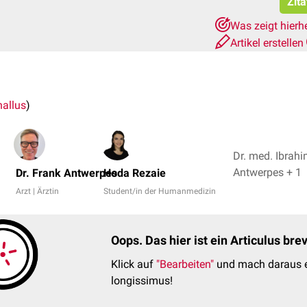
Zita
Was zeigt hierh
Artikel erstellen
allus
)
Dr. med. Ibrahi
Antwerpes + 1
Dr. Frank Antwerpes
Hoda Rezaie
Arzt | Ärztin
Student/in der Humanmedizin
Oops. Das hier ist ein Articulus br
Klick auf
"Bearbeiten"
und mach daraus e
longissimus!