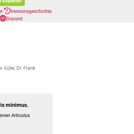
t kopieren
er
Versionsgeschichte
Discord
m Güler, Dr. Frank
evis minimus.
inen Articulus