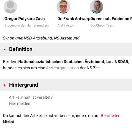
Gregor Polykarp Zach
Dr. Frank Antwerpes
Dr. rer. nat. Fabienne
Student/in der Humanmedizin
Arzt | Ärztin
DocCheck Team
Synonyme: NSD-Ärztebund, NS-Ärztebund
Definition
Bei dem
Nationalsozialistischen Deutschen Ärztebund
, kurz
NSDÄB
,
handelt es sich um eine
Ärzteorganisation
der NS-Zeit.
Hintergrund
Neben der SA und SS wurde der NSDÄB 1929 als dritte
Artikelinhalt ist veraltet?
Kampforganisation der NSDAP gegründet und ähnlich strukturiert. Er
Hier melden
wirkte insbesondere in der nationalsozialistischen
Gesundheitspolitik
und Rassenhygiene mit und gab den Anschein einer "wissenschaftlichen
Du kannst den Artikel selbst verbessern, indem du auf
Bearbeiten
Legitimierung" unter anderem bei den Nürnberger Gesetzen. 1942 wurde
klickst.
die Tätigkeit des NSDÄB für die Dauer des Krieges eingestellt. 1945 folgte
das Verbot und die Auflösung durch die Aliierten.