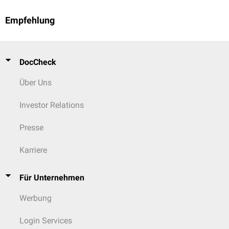
Empfehlung
DocCheck
Über Uns
Investor Relations
Presse
Karriere
Für Unternehmen
Werbung
Login Services