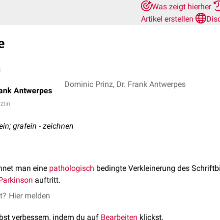
Was zeigt hierher
Artikel erstellen
Dis
e
Dominic Prinz, Dr. Frank Antwerpes
rank Antwerpes
rztin
ein; grafein - zeichnen
hnet man eine
pathologisch
bedingte Verkleinerung des Schriftbi
Parkinson
auftritt.
et?
Hier melden
lbst verbessern, indem du auf
Bearbeiten
klickst.