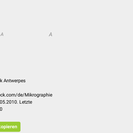
A
A
nk Antwerpes
heck.com/de/Mikrographie
05.2010. Letzte
10
 kopieren