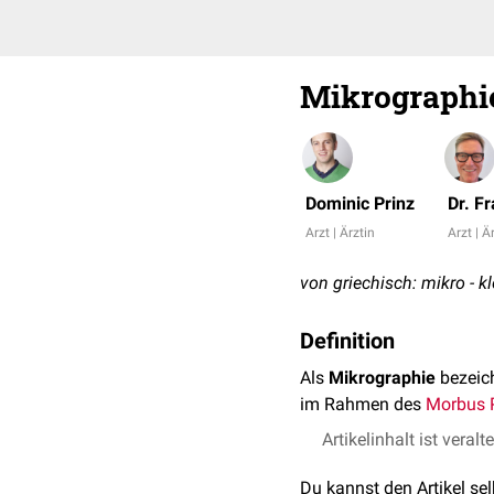
Mikrographi
Dominic Prinz
Dr. F
Arzt | Ärztin
Arzt | Ä
von griechisch: mikro - kl
Definition
Als
Mikrographie
bezeic
im Rahmen des
Morbus 
Artikelinhalt ist veralt
Du kannst den Artikel se